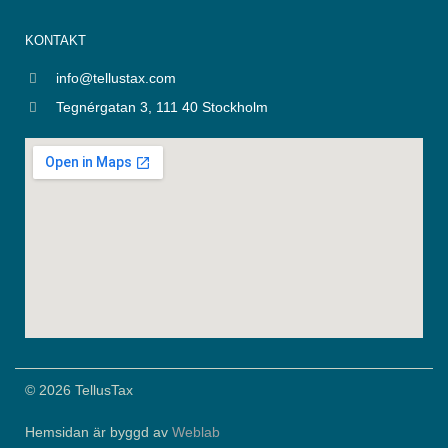
i
t
n
i
KONTAKT
f
y
info@tellustax.com
Tegnérgatan 3, 111 40 Stockholm
© 2026 TellusTax
Hemsidan är byggd av
Weblab