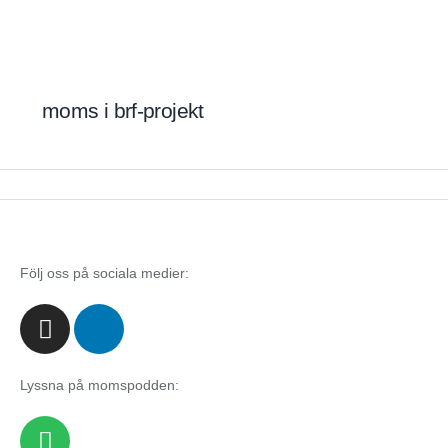
Hoppa
till
innehåll
moms i brf-projekt
Följ oss på sociala medier:
I
L
n
i
s
n
t
k
Lyssna på momspodden:
a
e
S
g
d