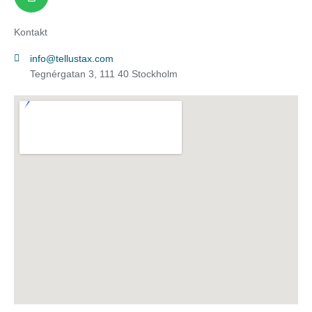
p
r
i
o
a
n
Kontakt
t
m
-
i
info@tellustax.com
i
f
Tegnérgatan 3, 111 40 Stockholm
n
y