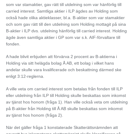
som var stamaktier, gav rätt till utdelning som var hänförlig till
carried interest. Samtliga aktier i ILP ägdes av Holding som
också hade olika aktieklasser, bl.a. B-aktier som var stamaktier
och som gav rätt till den utdelning som Holding mottagit på sina
B-aktier i ILP dvs. utdelning hänförlig till carried interest. Holding
ägde även samtliga aktier i GP som var s.k. AIF-förvaltare till
fonden.
A hade blivit erbjuden att förvärva 2 procent av B-aktierna i
Holding via sitt helägda bolag Å AB, ett bolag i vilket hans
andelar skulle vara kvalificerade och beskattning därmed ske
enligt 3:12-reglerna.
A ville veta om carried interest som betalas från fonden till ILP
eller utdelning från ILP till Holding skulle beskattas som inkomst
av tjänst hos honom (fråga 1). Han ville också veta om utdelning
på B-aktier från Holding till Å AB skulle beskattas som inkomst
av tjänst hos honom (fråga 2).
När det gäller fråga 1 konstaterade Skatterättsnämnden att