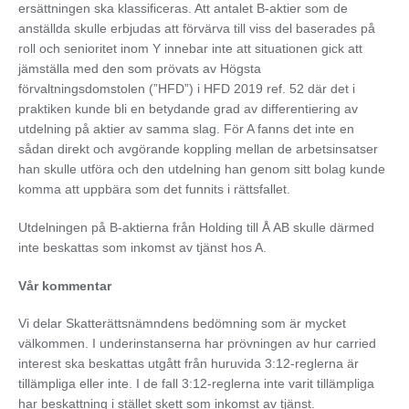
ersättningen ska klassificeras. Att antalet B-aktier som de
anställda skulle erbjudas att förvärva till viss del baserades på
roll och senioritet inom Y innebar inte att situationen gick att
jämställa med den som prövats av Högsta
förvaltningsdomstolen (”HFD”) i HFD 2019 ref. 52 där det i
praktiken kunde bli en betydande grad av differentiering av
utdelning på aktier av samma slag. För A fanns det inte en
sådan direkt och avgörande koppling mellan de arbetsinsatser
han skulle utföra och den utdelning han genom sitt bolag kunde
komma att uppbära som det funnits i rättsfallet.
Utdelningen på B-aktierna från Holding till Å AB skulle därmed
inte beskattas som inkomst av tjänst hos A.
Vår kommentar
Vi delar Skatterättsnämndens bedömning som är mycket
välkommen. I underinstanserna har prövningen av hur carried
interest ska beskattas utgått från huruvida 3:12-reglerna är
tillämpliga eller inte. I de fall 3:12-reglerna inte varit tillämpliga
har beskattning i stället skett som inkomst av tjänst.