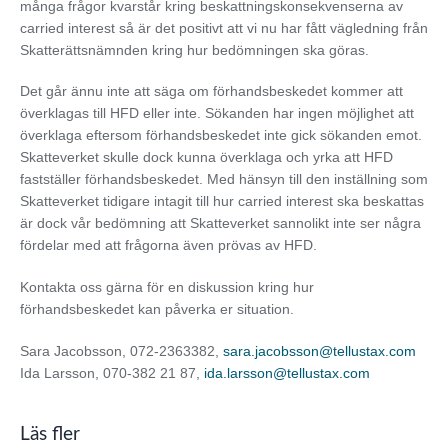
många frågor kvarstår kring beskattningskonsekvenserna av
carried interest så är det positivt att vi nu har fått vägledning från
Skatterättsnämnden kring hur bedömningen ska göras.
Det går ännu inte att säga om förhandsbeskedet kommer att
överklagas till HFD eller inte. Sökanden har ingen möjlighet att
överklaga eftersom förhandsbeskedet inte gick sökanden emot.
Skatteverket skulle dock kunna överklaga och yrka att HFD
fastställer förhandsbeskedet. Med hänsyn till den inställning som
Skatteverket tidigare intagit till hur carried interest ska beskattas
är dock vår bedömning att Skatteverket sannolikt inte ser några
fördelar med att frågorna även prövas av HFD.
Kontakta oss gärna för en diskussion kring hur
förhandsbeskedet kan påverka er situation.
Sara Jacobsson, 072-2363382,
sara.jacobsson@tellustax.com
Ida Larsson, 070-382 21 87,
ida.larsson@tellustax.com
Läs fler