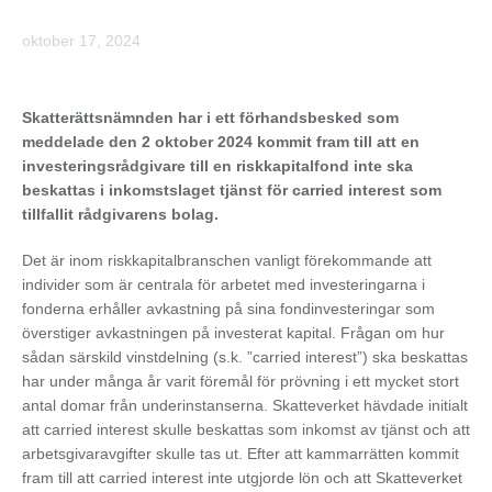
oktober 17, 2024
Skatterättsnämnden har i ett förhandsbesked som
meddelade den 2 oktober 2024 kommit fram till att en
investeringsrådgivare till en riskkapitalfond inte ska
beskattas i inkomstslaget tjänst för carried interest som
tillfallit rådgivarens bolag.
Det är inom riskkapitalbranschen vanligt förekommande att
individer som är centrala för arbetet med investeringarna i
fonderna erhåller avkastning på sina fondinvesteringar som
överstiger avkastningen på investerat kapital. Frågan om hur
sådan särskild vinstdelning (s.k. ”carried interest”) ska beskattas
har under många år varit föremål för prövning i ett mycket stort
antal domar från underinstanserna. Skatteverket hävdade initialt
att carried interest skulle beskattas som inkomst av tjänst och att
arbetsgivaravgifter skulle tas ut. Efter att kammarrätten kommit
fram till att carried interest inte utgjorde lön och att Skatteverket