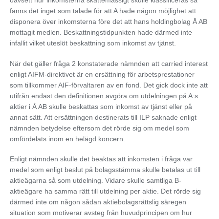
oavsett hur inkomsterna skattemässigt skulle klassificeras så
fanns det inget som talade för att A hade någon möjlighet att
disponera över inkomsterna före det att hans holdingbolag Å AB
mottagit medlen. Beskattningstidpunkten hade därmed inte
infallit vilket uteslöt beskattning som inkomst av tjänst.
När det gäller fråga 2 konstaterade nämnden att carried interest
enligt AIFM-direktivet är en ersättning för arbetsprestationer
som tillkommer AIF-förvaltaren av en fond. Det gick dock inte att
utifrån endast den definitionen avgöra om utdelningen på A:s
aktier i Å AB skulle beskattas som inkomst av tjänst eller på
annat sätt. Att ersättningen destinerats till ILP saknade enligt
nämnden betydelse eftersom det rörde sig om medel som
omfördelats inom en helägd koncern.
Enligt nämnden skulle det beaktas att inkomsten i fråga var
medel som enligt beslut på bolagsstämma skulle betalas ut till
aktieägarna så som utdelning. Vidare skulle samtliga B-
aktieägare ha samma rätt till utdelning per aktie. Det rörde sig
därmed inte om någon sådan aktiebolagsrättslig säregen
situation som motiverar avsteg från huvudprincipen om hur