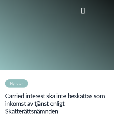
Hoppa
till
innehåll
Nyheter
Carried interest ska inte beskattas som
inkomst av tjänst enligt
Skatterättsnämnden