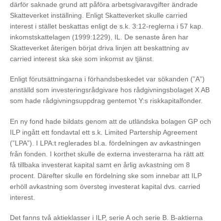
därför saknade grund att påföra arbetsgivaravgifter ändrade
Skatteverket inställning. Enligt Skatteverket skulle carried
interest i stället beskattas enligt de s.k. 3:12-reglerna i 57 kap.
inkomstskattelagen (1999:1229), IL. De senaste åren har
Skatteverket återigen börjat driva linjen att beskattning av
carried interest ska ske som inkomst av tjänst.
Enligt förutsättningarna i förhandsbeskedet var sökanden (”A”)
anställd som investeringsrådgivare hos rådgivningsbolaget X AB
som hade rådgivningsuppdrag gentemot Y:s riskkapitalfonder.
En ny fond hade bildats genom att de utländska bolagen GP och
ILP ingått ett fondavtal ett s.k. Limited Partership Agreement
(”LPA”). I LPA:t reglerades bl.a. fördelningen av avkastningen
från fonden. I korthet skulle de externa investerarna ha rätt att
få tillbaka investerat kapital samt en årlig avkastning om 8
procent. Därefter skulle en fördelning ske som innebar att ILP
erhöll avkastning som översteg investerat kapital dvs. carried
interest.
Det fanns två aktieklasser i ILP, serie A och serie B. B-aktierna