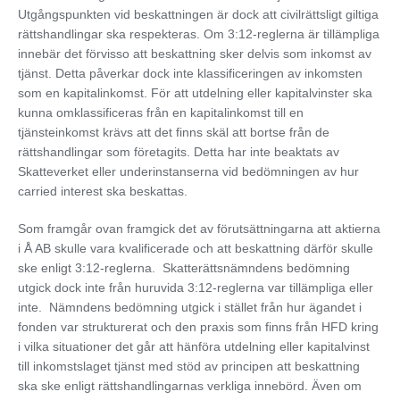
Utgångspunkten vid beskattningen är dock att civilrättsligt giltiga
rättshandlingar ska respekteras. Om 3:12-reglerna är tillämpliga
innebär det förvisso att beskattning sker delvis som inkomst av
tjänst. Detta påverkar dock inte klassificeringen av inkomsten
som en kapitalinkomst. För att utdelning eller kapitalvinster ska
kunna omklassificeras från en kapitalinkomst till en
tjänsteinkomst krävs att det finns skäl att bortse från de
rättshandlingar som företagits. Detta har inte beaktats av
Skatteverket eller underinstanserna vid bedömningen av hur
carried interest ska beskattas.
Som framgår ovan framgick det av förutsättningarna att aktierna
i Å AB skulle vara kvalificerade och att beskattning därför skulle
ske enligt 3:12-reglerna. Skatterättsnämndens bedömning
utgick dock inte från huruvida 3:12-reglerna var tillämpliga eller
inte. Nämndens bedömning utgick i stället från hur ägandet i
fonden var strukturerat och den praxis som finns från HFD kring
i vilka situationer det går att hänföra utdelning eller kapitalvinst
till inkomstslaget tjänst med stöd av principen att beskattning
ska ske enligt rättshandlingarnas verkliga innebörd. Även om