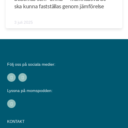
ska kunna fastställas genom jämförelse
3 juli 2025
Följ oss på sociala medier:
I
L
n
i
s
n
t
k
Lyssna på momspodden:
a
e
g
d
r
i
S
a
n
p
m
-
o
i
t
n
i
KONTAKT
f
y