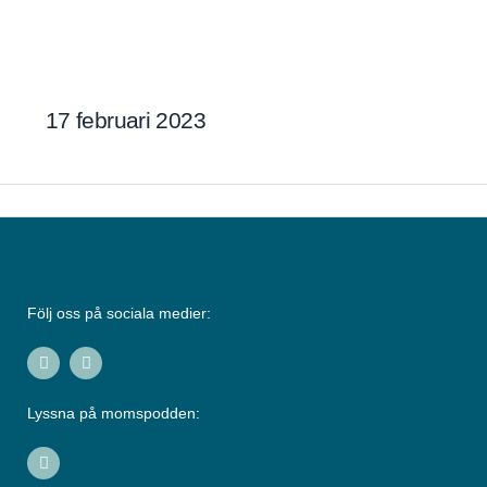
Hoppa
till
innehåll
17 februari 2023
Följ oss på sociala medier:
I
L
n
i
s
n
t
k
Lyssna på momspodden:
a
e
g
d
r
i
S
a
n
p
m
-
o