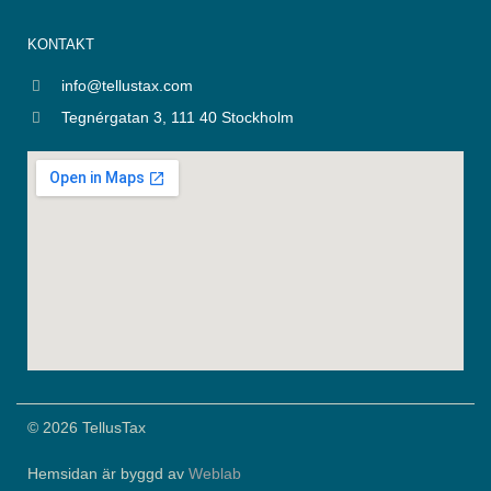
i
t
n
i
KONTAKT
f
y
info@tellustax.com
Tegnérgatan 3, 111 40 Stockholm
© 2026 TellusTax
Hemsidan är byggd av
Weblab